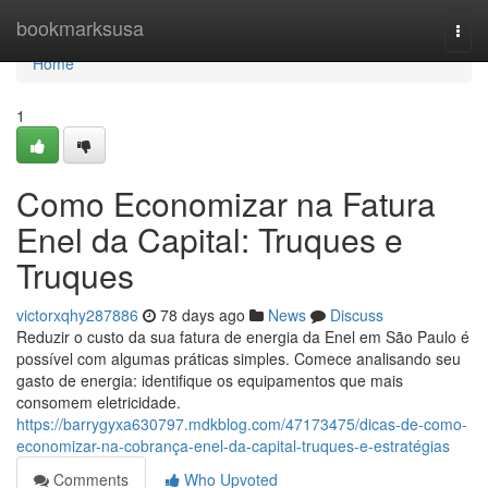
Home
bookmarksusa
Togg
navi
Home
1
Como Economizar na Fatura
Enel da Capital: Truques e
Truques
victorxqhy287886
78 days ago
News
Discuss
Reduzir o custo da sua fatura de energia da Enel em São Paulo é
possível com algumas práticas simples. Comece analisando seu
gasto de energia: identifique os equipamentos que mais
consomem eletricidade.
https://barrygyxa630797.mdkblog.com/47173475/dicas-de-como-
economizar-na-cobrança-enel-da-capital-truques-e-estratégias
Comments
Who Upvoted