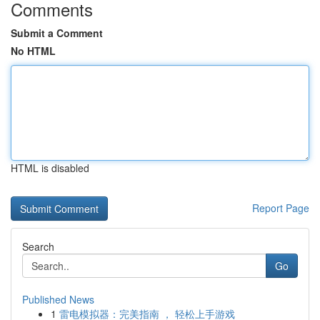
Comments
Submit a Comment
No HTML
HTML is disabled
Report Page
Search
Go
Published News
1
雷电模拟器：完美指南 ， 轻松上手游戏