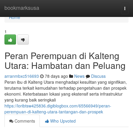
Home
bookmarksusa
Togg
navi
Home
1
Peran Perempuan di Kalteng
Utara: Hambatan dan Peluang
arranmbxc516693
78 days ago
News
Discuss
Peran ibu di Kalteng Utara menghadapi kesulitan yang signifikan,
terutama terkait kemudahan terhadap pengetahuan dan prospek
ekonomi. Keterbatasan lokasi yang ekstensif serta infrastruktur
yang kurang baik seringkali
https://loribtsw425836.digiblogbox.com/65566949/peran-
perempuan-di-kalteng-utara-tantangan-dan-prospek
Comments
Who Upvoted