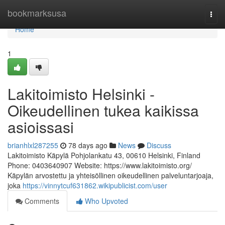
Home
bookmarksusa
Togg
navi
Home
1
Lakitoimisto Helsinki -
Oikeudellinen tukea kaikissa
asioissasi
brianhlxl287255
78 days ago
News
Discuss
Lakitoimisto Käpylä Pohjolankatu 43, 00610 Helsinki, Finland
Phone: 0403640907 Website: https://www.lakitoimisto.org/
Käpylän arvostettu ja yhteisöllinen oikeudellinen palveluntarjoaja,
joka
https://vinnytcuf631862.wikipublicist.com/user
Comments
Who Upvoted