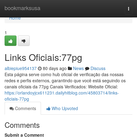
Home
bookmarksusa
Togg
navi
Home
1
Links Oficiais:77pg
albiepiue954137
80 days ago
News
Discuss
Esta página serve como hub oficial de verificação das nossas
redes e perfis externos, garantindo que você está seguindo os
canais oficiais da 77pg Canais Verificados: Website Oficial:
https://orlandoyjcx611231.dailyhitblog.com/45803714/links-
oficiais-77pg
Comments
Who Upvoted
Comments
Submit a Comment