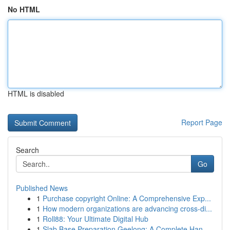
No HTML
HTML is disabled
Report Page
Search
Go
Published News
1
Purchase copyright Online: A Comprehensive Exp...
1
How modern organizations are advancing cross-di...
1
Roll88: Your Ultimate Digital Hub
1
Slab Base Preparation Geelong: A Complete Han...