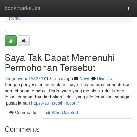
Home
bookmarksusa
Togg
navi
Home
1
Saya Tak Dapat Memenuhi
Permohonan Tersebut
imogenvepa158273
81 days ago
News
Discuss
Dengan penyesalan mendalam , saya tidak mampu mengabulkan
permohonan tersebut. Pertanyaan yang meminta judul tulisan
terkait dengan "bandar bokep indo," yang diterjemahkan sebagai
"pusat laman
https://auth.testhim.com/
Comments
Who Upvoted
Comments