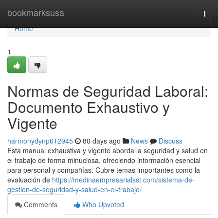
Home
bookmarksusa
Togg
navi
Home
1
Normas de Seguridad Laboral:
Documento Exhaustivo y
Vigente
harmonydynp612945
80 days ago
News
Discuss
Esta manual exhaustiva y vigente aborda la seguridad y salud en
el trabajo de forma minuciosa, ofreciendo información esencial
para personal y compañías. Cubre temas importantes como la
evaluación de
https://medinaempresarialsst.com/sistema-de-
gestion-de-seguridad-y-salud-en-el-trabajo/
Comments
Who Upvoted