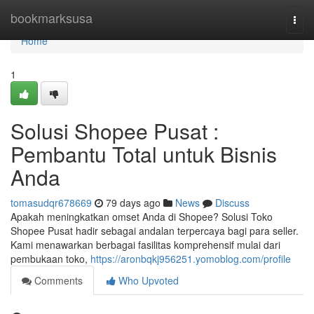
Home
bookmarksusa
Togg
navi
Home
1
Solusi Shopee Pusat :
Pembantu Total untuk Bisnis
Anda
tomasudqr678669
79 days ago
News
Discuss
Apakah meningkatkan omset Anda di Shopee? Solusi Toko
Shopee Pusat hadir sebagai andalan terpercaya bagi para seller.
Kami menawarkan berbagai fasilitas komprehensif mulai dari
pembukaan toko,
https://aronbqkj956251.yomoblog.com/profile
Comments
Who Upvoted