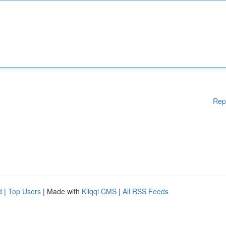
Rep
d
|
Top Users
| Made with
Kliqqi CMS
|
All RSS Feeds