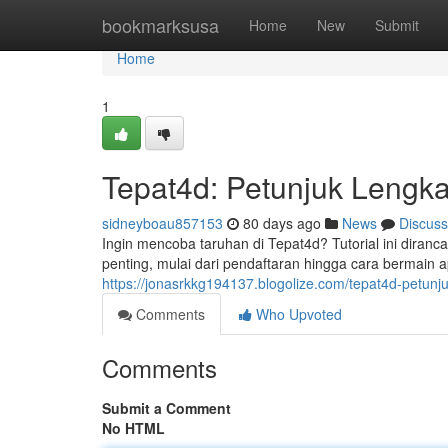
Home
bookmarksusa
Home
New
Submit
Home
1
Tepat4d: Petunjuk Lengk
sidneyboau857153
80 days ago
News
Discuss
Ingin mencoba taruhan di Tepat4d? Tutorial ini dira
penting, mulai dari pendaftaran hingga cara bermain apl
https://jonasrkkg194137.blogolize.com/tepat4d-petun
Comments
Who Upvoted
Comments
Submit a Comment
No HTML