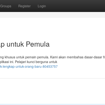
Groups
Register
Login
ap untuk Pemula
ncang khusus untuk pemain pemula. Kami akan membahas dasar-dasar fi
ikasi ini. Pelajari kunci berguna untuk
juk-lengkap-untuk-orang-baru-80453757