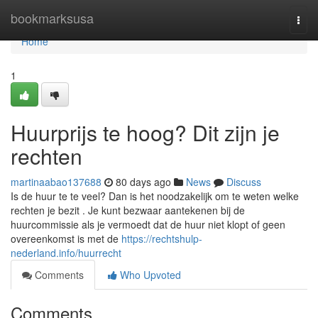
Home
bookmarksusa
Togg
navi
Home
1
Huurprijs te hoog? Dit zijn je
rechten
martinaabao137688
80 days ago
News
Discuss
Is de huur te te veel? Dan is het noodzakelijk om te weten welke
rechten je bezit . Je kunt bezwaar aantekenen bij de
huurcommissie als je vermoedt dat de huur niet klopt of geen
overeenkomst is met de
https://rechtshulp-
nederland.info/huurrecht
Comments
Who Upvoted
Comments