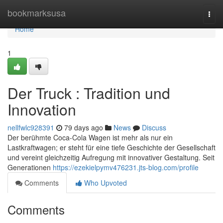
Home
bookmarksusa
Togg
navi
Home
1
Der Truck : Tradition und
Innovation
nellfwlc928391
79 days ago
News
Discuss
Der berühmte Coca-Cola Wagen ist mehr als nur ein
Lastkraftwagen; er steht für eine tiefe Geschichte der Gesellschaft
und vereint gleichzeitig Aufregung mit innovativer Gestaltung. Seit
Generationen
https://ezekielpymv476231.jts-blog.com/profile
Comments
Who Upvoted
Comments