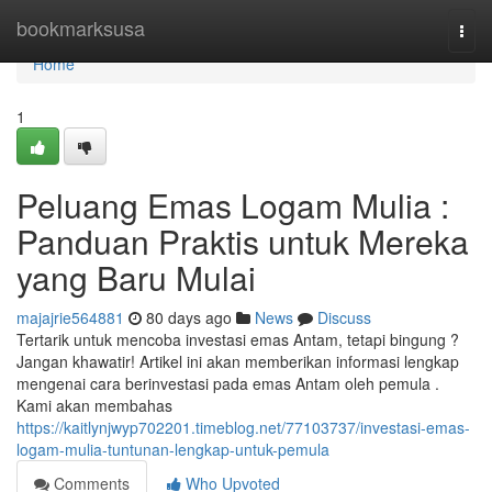
Home
bookmarksusa
Togg
navi
Home
1
Peluang Emas Logam Mulia :
Panduan Praktis untuk Mereka
yang Baru Mulai
majajrie564881
80 days ago
News
Discuss
Tertarik untuk mencoba investasi emas Antam, tetapi bingung ?
Jangan khawatir! Artikel ini akan memberikan informasi lengkap
mengenai cara berinvestasi pada emas Antam oleh pemula .
Kami akan membahas
https://kaitlynjwyp702201.timeblog.net/77103737/investasi-emas-
logam-mulia-tuntunan-lengkap-untuk-pemula
Comments
Who Upvoted