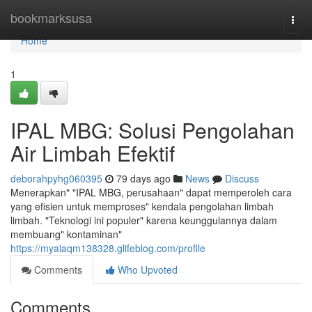
Home
bookmarksusa
Togg
navi
Home
1
IPAL MBG: Solusi Pengolahan
Air Limbah Efektif
deborahpyhg060395
79 days ago
News
Discuss
Menerapkan" "IPAL MBG, perusahaan" dapat memperoleh cara
yang efisien untuk memproses" kendala pengolahan limbah
limbah. "Teknologi ini populer" karena keunggulannya dalam
membuang" kontaminan"
https://myaiaqm138328.glifeblog.com/profile
Comments
Who Upvoted
Comments