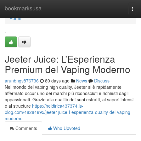
Home
bookmarksusa
Togg
navi
Home
1
Jeeter Juice: L’Esperienza
Premium del Vaping Moderno
arunbngv876736
80 days ago
News
Discuss
Nel mondo del vaping high quality, Jeeter si è rapidamente
affermato occur uno dei marchi più riconosciuti e richiesti dagli
appassionati. Grazie alla qualità dei suoi estratti, ai sapori intensi
e al structure
https://heidirica437374.is-
blog.com/48284695/jeeter-juice-l-esperienza-quality-del-vaping-
moderno
Comments
Who Upvoted