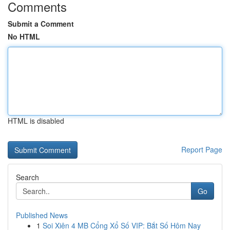
Comments
Submit a Comment
No HTML
HTML is disabled
Report Page
Search
Go
Published News
1
Soi Xiên 4 MB Cổng Xổ Số VIP: Bắt Số Hôm Nay