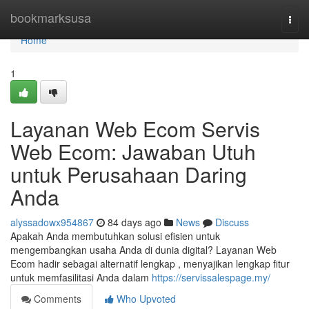
Home
bookmarksusa
Togg
navi
Home
1
Layanan Web Ecom Servis
Web Ecom: Jawaban Utuh
untuk Perusahaan Daring
Anda
alyssadowx954867
84 days ago
News
Discuss
Apakah Anda membutuhkan solusi efisien untuk
mengembangkan usaha Anda di dunia digital? Layanan Web
Ecom hadir sebagai alternatif lengkap , menyajikan lengkap fitur
untuk memfasilitasi Anda dalam
https://servissalespage.my/
Comments
Who Upvoted