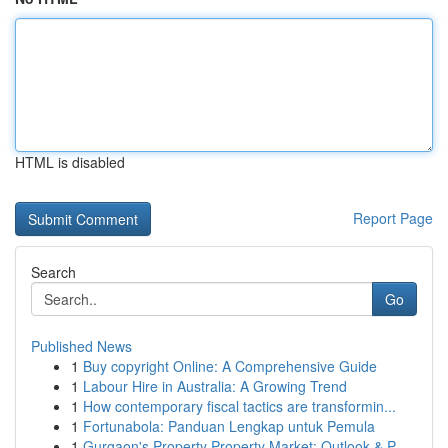
HTML is disabled
Report Page
Search
Go
Published News
1
Buy copyright Online: A Comprehensive Guide
1
Labour Hire in Australia: A Growing Trend
1
How contemporary fiscal tactics are transformin...
1
Fortunabola: Panduan Lengkap untuk Pemula
1
Gurgaon's Property Property Market: Outlook & P...