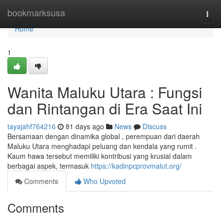
Home
bookmarksusa
Togg
navi
Home
1
Wanita Maluku Utara : Fungsi
dan Rintangan di Era Saat Ini
tayajahf764216
81 days ago
News
Discuss
Bersamaan dengan dinamika global , perempuan dari daerah
Maluku Utara menghadapi peluang dan kendala yang rumit .
Kaum hawa tersebut memiliki kontribusi yang krusial dalam
berbagai aspek, termasuk
https://kadinpcprovmalut.org/
Comments
Who Upvoted
Comments