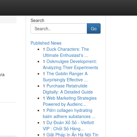
Search
Go
Published News
1
Duck Characters: The
Ultimate Enthusiast's ...
1
Ookmulgee Development:
Analyzing Their Experiments
1
The Goblin Ranger A
ara
Surprisingly Effective ...
1
Purchase Retatrutide
Digitally: A Detailed Guide
1
Web Marketing Strategies
Powered by Audienc...
1
Pdrn collagen hydrating
balm adhere substances ...
1
Dự Đoán Xổ Số - Vietlott
VIP : Chốt Số Hàng...
1
Giải Pháp In Ấn Hà Nội Tin