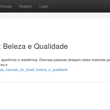
Groups
Register
Login
l: Beleza e Qualidade
a aparência e resistência. Diversas pessoas desejam estes materiais p
res e
as_naturais_do_brasil_beleza_e_qualidade