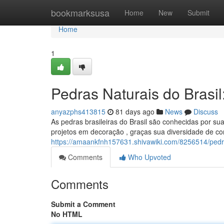
Home
bookmarksusa
Home
New
Submit
Home
1
Pedras Naturais do Brasi
anyazphs413815
81 days ago
News
Discuss
As pedras brasileiras do Brasil são conhecidas por su
projetos em decoração , graças sua diversidade de co
https://amaankfnh157631.shivawiki.com/8256514/pedr
Comments
Who Upvoted
Comments
Submit a Comment
No HTML