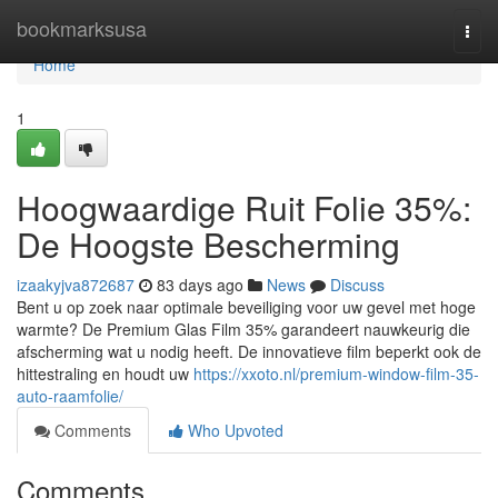
Home
bookmarksusa
Togg
navi
Home
1
Hoogwaardige Ruit Folie 35%:
De Hoogste Bescherming
izaakyjva872687
83 days ago
News
Discuss
Bent u op zoek naar optimale beveiliging voor uw gevel met hoge
warmte? De Premium Glas Film 35% garandeert nauwkeurig die
afscherming wat u nodig heeft. De innovatieve film beperkt ook de
hittestraling en houdt uw
https://xxoto.nl/premium-window-film-35-
auto-raamfolie/
Comments
Who Upvoted
Comments