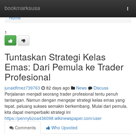
Home
bookmarksusa
Togg
navi
Home
1
Tuntaskan Strategi Kelas
Emas: Dari Pemula ke Trader
Profesional
junaidfmez739763
82 days ago
News
Discuss
Perjalanan menjadi seorang trader profesional tentu penuh
tantangan. Namun dengan mengejar strategi kelas emas yang
tepat, peluang sukses semakin berkembang. Mulai dari pemula,
kita dapat memperbaiki strategi ini
https://pennybzoa436098.wikinewspaper.com/user
Comments
Who Upvoted