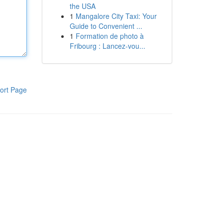
the USA
1
Mangalore City Taxi: Your
Guide to Convenient ...
1
Formation de photo à
Fribourg : Lancez-vou...
ort Page