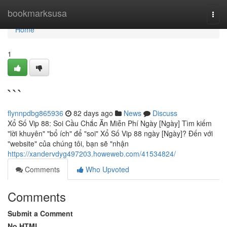
Home
bookmarksusa
Togg
navi
Home
1
```
flynnpdbg865936
82 days ago
News
Discuss
Xổ Số Vip 88: Soi Cầu Chắc Ăn Miễn Phí Ngày [Ngày] Tìm kiếm
"lời khuyên" "bổ ích" để "soi" Xổ Số Vip 88 ngày [Ngày]? Đến với
"website" của chúng tôi, bạn sẽ "nhận
https://xandervdyg497203.howeweb.com/41534824/
Comments
Who Upvoted
Comments
Submit a Comment
No HTML