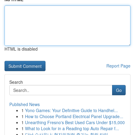
HTML is disabled
Report Page
Search
Go
Published News
1
Yono Games: Your Definitive Guide to Handhel...
1
How to Choose Portland Electrical Panel Upgrade...
1
Unearthing Fresno's Best Used Cars Under $15,000
1
What to Look for in a Reading top Auto Repair f...
1
다낭 수사우나: 현지인처럼 즐기는 힐링 타임