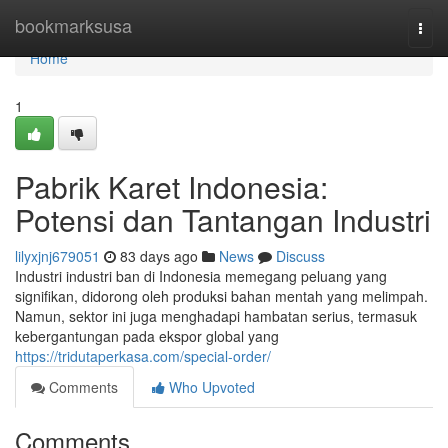
Home
bookmarksusa
Togg
navi
Home
1
Pabrik Karet Indonesia:
Potensi dan Tantangan Industri
lilyxjnj679051
83 days ago
News
Discuss
Industri industri ban di Indonesia memegang peluang yang
signifikan, didorong oleh produksi bahan mentah yang melimpah.
Namun, sektor ini juga menghadapi hambatan serius, termasuk
kebergantungan pada ekspor global yang
https://tridutaperkasa.com/special-order/
Comments
Who Upvoted
Comments