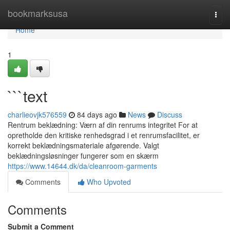
Home
bookmarksusa
Togg
navi
Home
1
```text
charlieovjk576559
84 days ago
News
Discuss
Rentrum beklædning: Værn af din renrums integritet For at
opretholde den kritiske renhedsgrad i et renrumsfacilitet, er
korrekt beklædningsmateriale afgørende. Valgt
beklædningsløsninger fungerer som en skærm
https://www.14644.dk/da/cleanroom-garments
Comments
Who Upvoted
Comments
Submit a Comment