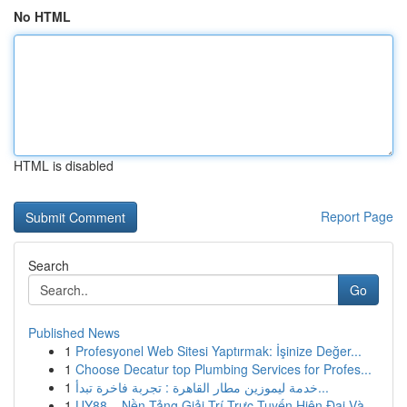
No HTML
HTML is disabled
Report Page
Search
Go
Published News
1
Profesyonel Web Sitesi Yaptırmak: İşinize Değer...
1
Choose Decatur top Plumbing Services for Profes...
1
خدمة ليموزين مطار القاهرة : تجربة فاخرة تبدأ...
1
UY88 – Nền Tảng Giải Trí Trực Tuyến Hiện Đại Và...