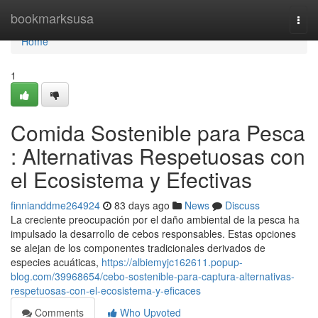
Home
bookmarksusa
Togg
navi
Home
1
Comida Sostenible para Pesca
: Alternativas Respetuosas con
el Ecosistema y Efectivas
finnianddme264924
83 days ago
News
Discuss
La creciente preocupación por el daño ambiental de la pesca ha
impulsado la desarrollo de cebos responsables. Estas opciones
se alejan de los componentes tradicionales derivados de
especies acuáticas,
https://albiemyjc162611.popup-
blog.com/39968654/cebo-sostenible-para-captura-alternativas-
respetuosas-con-el-ecosistema-y-eficaces
Comments
Who Upvoted