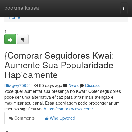
Home
bookmarksusa
Togg
navi
Home
1
{Comprar Seguidores Kwai:
Aumente Sua Popularidade
Rapidamente
lilliwgwy759541
85 days ago
News
Discuss
Você quer aumentar sua presença no Kwai? Obter seguidores
pode ser uma alternativa eficaz para atrair mais atenção e
maximizar seu canal. Essa abordagem pode proporcionar um
impulso significativo,
https://comprarviews.com/
Comments
Who Upvoted