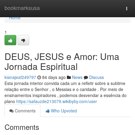
Home
bookmarksusa
Togg
navi
Home
1
DEUS, JESUS e Amor: Uma
Jornada Espiritual
kianajeaf249797
84 days ago
News
Discuss
Esta jornada interior convida cada um a refletir sobre a sublime
relação entre o Senhor , o Messias e o caridade . Por meio de
ensinamentos inspiradores , podemos desvendar a essência do
plano
https://safauzde213079.wikibyby.com/user
Comments
Who Upvoted
Comments