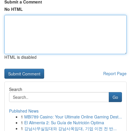
Submit a Comment
No HTML
HTML is disabled
Report Page
Search
Go
Published News
1
MBI789 Casino: Your Ultimate Online Gaming Dest...
1
El Alimenta 2: Su Guía de Nutrición Optima
1
강남사무실임대와 강남사옥임대, 기업 이전 전 반...