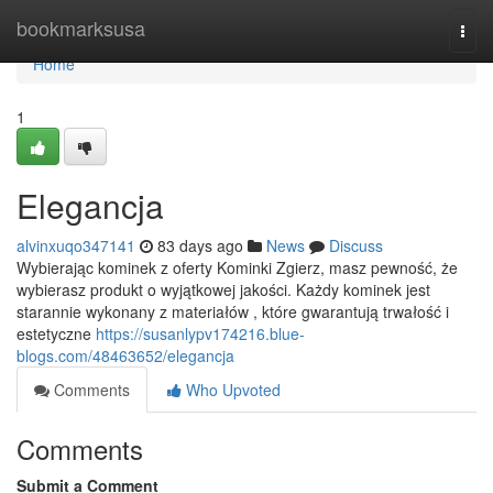
Home
bookmarksusa
Togg
navi
Home
1
Elegancja
alvinxuqo347141
83 days ago
News
Discuss
Wybierając kominek z oferty Kominki Zgierz, masz pewność, że
wybierasz produkt o wyjątkowej jakości. Każdy kominek jest
starannie wykonany z materiałów , które gwarantują trwałość i
estetyczne
https://susanlypv174216.blue-
blogs.com/48463652/elegancja
Comments
Who Upvoted
Comments
Submit a Comment