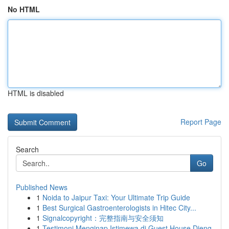
No HTML
HTML is disabled
Report Page
Search
Go
Published News
1
Noida to Jaipur Taxi: Your Ultimate Trip Guide
1
Best Surgical Gastroenterologists in Hitec City...
1
Signalcopyright：完整指南与安全须知
1
Testimoni Menginap Istimewa di Guest House Dieng