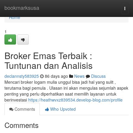
Home
bookmarksusa
Togg
navi
Home
1
Broker Emas Terbaik :
Tuntunan dan Analisis
declannsty583925
86 days ago
News
Discuss
Mencari broker logam mulia unggul bisa jadi hal yang sulit ,
terutama bagi pemula . Ulasan ini akan mengulas sejumlah aspek
penting yang perlu diperhatikan saat memilih layanan untuk
berinvestasi
https://heathwvxz839534.develop-blog.com/profile
Comments
Who Upvoted
Comments