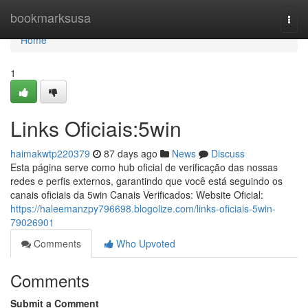
Home
bookmarksusa
Togg
navi
Home
1
Links Oficiais:5win
haimakwtp220379
87 days ago
News
Discuss
Esta página serve como hub oficial de verificação das nossas
redes e perfis externos, garantindo que você está seguindo os
canais oficiais da 5win Canais Verificados: Website Oficial:
https://haleemanzpy796698.blogolize.com/links-oficiais-5win-
79026901
Comments
Who Upvoted
Comments
Submit a Comment