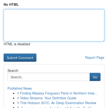
No HTML
HTML is disabled
Report Page
Search
Go
Published News
1
Finding Massey Ferguson Parts in Northern Irela...
1
Video Streams: Your Definitive Guide
1
This Holosun 507C: An Deep Examination Review
1
راهنمای جامع طراحی سایت با وردپرس وردپرس: از...