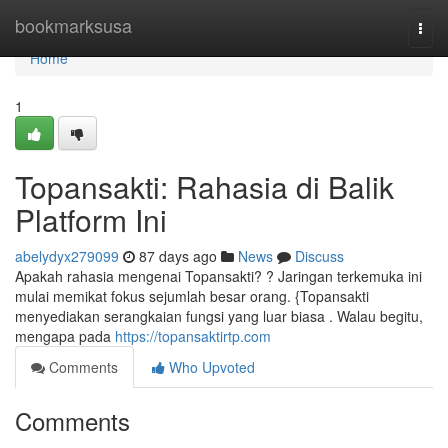
Home
bookmarksusa
Togg
navi
Home
1
Topansakti: Rahasia di Balik
Platform Ini
abelydyx279099
87 days ago
News
Discuss
Apakah rahasia mengenai Topansakti? ? Jaringan terkemuka ini
mulai memikat fokus sejumlah besar orang. {Topansakti
menyediakan serangkaian fungsi yang luar biasa . Walau begitu,
mengapa pada
https://topansaktirtp.com
Comments
Who Upvoted
Comments