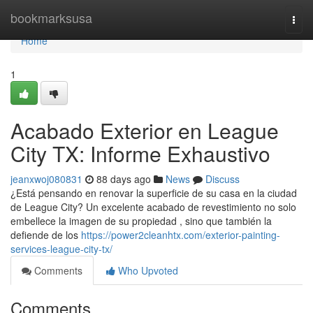
Home
bookmarksusa
Togg
navi
Home
1
Acabado Exterior en League
City TX: Informe Exhaustivo
jeanxwoj080831
88 days ago
News
Discuss
¿Está pensando en renovar la superficie de su casa en la ciudad
de League City? Un excelente acabado de revestimiento no solo
embellece la imagen de su propiedad , sino que también la
defiende de los
https://power2cleanhtx.com/exterior-painting-
services-league-city-tx/
Comments
Who Upvoted
Comments