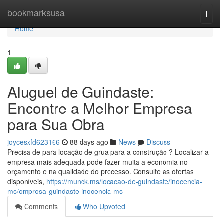
Home
bookmarksusa
Togg
navi
Home
1
Aluguel de Guindaste:
Encontre a Melhor Empresa
para Sua Obra
joycesxfd623166
88 days ago
News
Discuss
Precisa de para locação de grua para a construção ? Localizar a
empresa mais adequada pode fazer muita a economia no
orçamento e na qualidade do processo. Consulte as ofertas
disponíveis,
https://munck.ms/locacao-de-guindaste/inocencia-
ms/empresa-guindaste-inocencia-ms
Comments
Who Upvoted