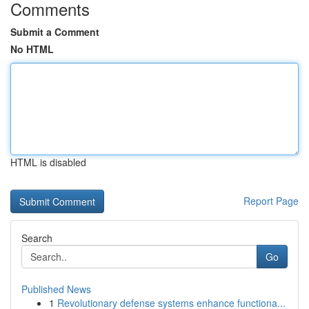
Comments
Submit a Comment
No HTML
HTML is disabled
Report Page
Search
Go
Published News
1
Revolutionary defense systems enhance functiona...