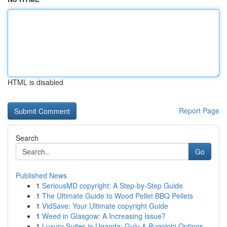
HTML is disabled
Report Page
Search
Go
Published News
1
SeriousMD copyright: A Step-by-Step Guide
1
The Ultimate Guide to Wood Pellet BBQ Pellets
1
VidSave: Your Ultimate copyright Guide
1
Weed in Glasgow: A Increasing Issue?
1
Luxury Suites in Uganda: Gulu & Bugolobi Options