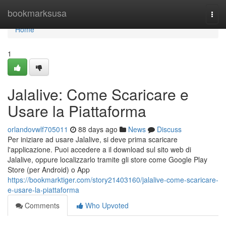
Home
bookmarksusa
Togg
navi
Home
1
Jalalive: Come Scaricare e
Usare la Piattaforma
orlandovwlf705011
88 days ago
News
Discuss
Per iniziare ad usare Jalalive, si deve prima scaricare
l'applicazione. Puoi accedere a il download sul sito web di
Jalalive, oppure localizzarlo tramite gli store come Google Play
Store (per Android) o App
https://bookmarktiger.com/story21403160/jalalive-come-scaricare-
e-usare-la-piattaforma
Comments
Who Upvoted