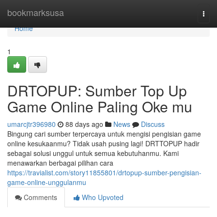
Home
bookmarksusa
Togg
navi
Home
1
DRTOPUP: Sumber Top Up
Game Online Paling Oke mu
umarcjtr396980
88 days ago
News
Discuss
Bingung cari sumber terpercaya untuk mengisi pengisian game
online kesukaanmu? Tidak usah pusing lagi! DRTTOPUP hadir
sebagai solusi unggul untuk semua kebutuhanmu. Kami
menawarkan berbagai pilihan cara
https://travialist.com/story11855801/drtopup-sumber-pengisian-
game-online-unggulanmu
Comments
Who Upvoted