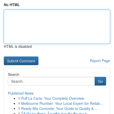
No HTML
HTML is disabled
Report Page
Search
Go
Published News
1
Puff La Carts: Your Complete Overview
1
Melbourne Plumber: Your Local Expert for Reliab...
1
Ready Mix Concrete: Your Guide to Quality & ...
1
โค้งวิลล่า พัทยา: โอเอซิส ส่วนตัว ชิด ทะเล