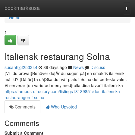
Home
bookmarksusa
Togg
navi
Home
1
Italiensk restaurang Solna
susanhjgf253344
89 days ago
News
Discuss
{Vill du prova|{Behöver du|Är du sugen på] en smakrik italiensk
måltid? {Då är{Ta då|Ska du] vår plats i Solna det perfekta valet.
Vi serverar {en varierad meny med|{alla dina favorit-italieniska
https://famous-directory.com/listings13189851/den-italienska-
restaurangen-i-solna
Comments
Who Upvoted
Comments
Submit a Comment