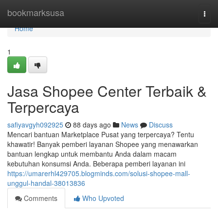
Home
bookmarksusa
Togg
navi
Home
1
Jasa Shopee Center Terbaik &
Terpercaya
safiyavgyh092925
88 days ago
News
Discuss
Mencari bantuan Marketplace Pusat yang terpercaya? Tentu
khawatir! Banyak pemberi layanan Shopee yang menawarkan
bantuan lengkap untuk membantu Anda dalam macam
kebutuhan konsumsi Anda. Beberapa pemberi layanan ini
https://umarerhl429705.blogminds.com/solusi-shopee-mall-
unggul-handal-38013836
Comments
Who Upvoted