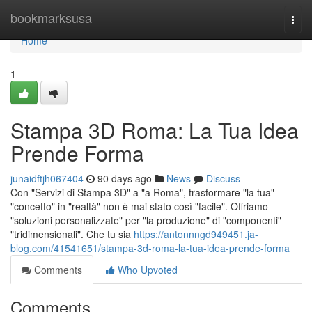
Home
bookmarksusa
Togg
navi
Home
1
Stampa 3D Roma: La Tua Idea
Prende Forma
junaidftjh067404
90 days ago
News
Discuss
Con "Servizi di Stampa 3D" a "a Roma", trasformare "la tua"
"concetto" in "realtà" non è mai stato così "facile". Offriamo
"soluzioni personalizzate" per "la produzione" di "componenti"
"tridimensionali". Che tu sia
https://antonnngd949451.ja-
blog.com/41541651/stampa-3d-roma-la-tua-idea-prende-forma
Comments
Who Upvoted
Comments