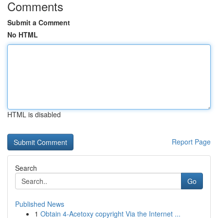
Comments
Submit a Comment
No HTML
HTML is disabled
Report Page
Search
Go
Published News
1
Obtain 4-Acetoxy copyright Via the Internet ...