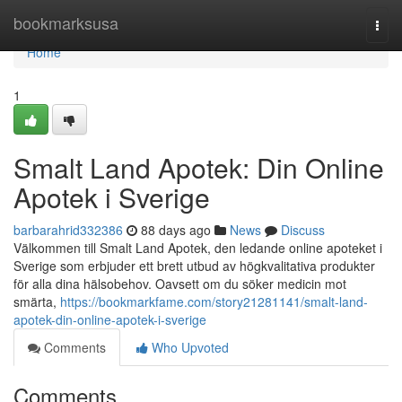
Home
bookmarksusa
Togg
navi
Home
1
Smalt Land Apotek: Din Online
Apotek i Sverige
barbarahrid332386
88 days ago
News
Discuss
Välkommen till Smalt Land Apotek, den ledande online apoteket i
Sverige som erbjuder ett brett utbud av högkvalitativa produkter
för alla dina hälsobehov. Oavsett om du söker medicin mot
smärta,
https://bookmarkfame.com/story21281141/smalt-land-
apotek-din-online-apotek-i-sverige
Comments
Who Upvoted
Comments