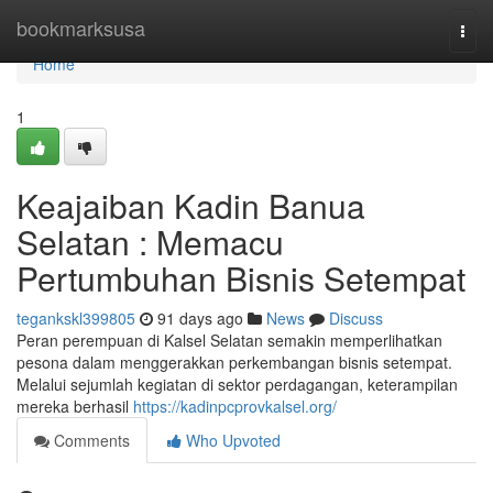
Home
bookmarksusa
Togg
navi
Home
1
Keajaiban Kadin Banua
Selatan : Memacu
Pertumbuhan Bisnis Setempat
tegankskl399805
91 days ago
News
Discuss
Peran perempuan di Kalsel Selatan semakin memperlihatkan
pesona dalam menggerakkan perkembangan bisnis setempat.
Melalui sejumlah kegiatan di sektor perdagangan, keterampilan
mereka berhasil
https://kadinpcprovkalsel.org/
Comments
Who Upvoted