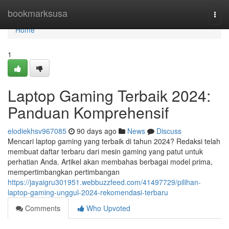
Home
bookmarksusa
Togg
navi
Home
1
Laptop Gaming Terbaik 2024:
Panduan Komprehensif
elodiekhsv967085
90 days ago
News
Discuss
Mencari laptop gaming yang terbaik di tahun 2024? Redaksi telah
membuat daftar terbaru dari mesin gaming yang patut untuk
perhatian Anda. Artikel akan membahas berbagai model prima,
mempertimbangkan pertimbangan
https://jayaigru301951.webbuzzfeed.com/41497729/pilihan-
laptop-gaming-unggul-2024-rekomendasi-terbaru
Comments
Who Upvoted