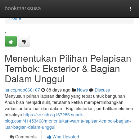
Home
bookmarksusa
Togg
navi
Home
1
Menentukan Pilihan Pelapisan
Tembok: Eksterior & Bagian
Dalam Unggul
lancepnqo666107
88 days ago
News
Discuss
Menyusun pilihan lapisan dinding yang tepat untuk bangunan
Anda bisa menjadi sulit, terutama ketika mempertimbangkan
variasi antara luar dan dalam . Bagi eksterior , perhatikan elemen
misalnya
https://keziahxjq167286.snack-
blog.com/41453466/menentukan-warna-lapisan-tembok-bagian-
luar-bagian-dalam-unggul
Comments
Who Upvoted