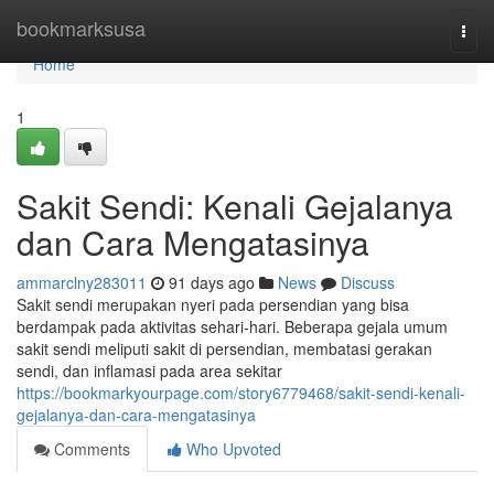
Home
bookmarksusa
Togg
navi
Home
1
Sakit Sendi: Kenali Gejalanya
dan Cara Mengatasinya
ammarclny283011
91 days ago
News
Discuss
Sakit sendi merupakan nyeri pada persendian yang bisa
berdampak pada aktivitas sehari-hari. Beberapa gejala umum
sakit sendi meliputi sakit di persendian, membatasi gerakan
sendi, dan inflamasi pada area sekitar
https://bookmarkyourpage.com/story6779468/sakit-sendi-kenali-
gejalanya-dan-cara-mengatasinya
Comments
Who Upvoted