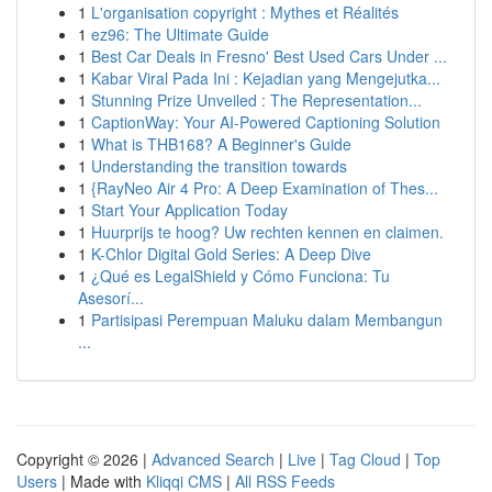
1
L'organisation copyright : Mythes et Réalités
1
ez96: The Ultimate Guide
1
Best Car Deals in Fresno' Best Used Cars Under ...
1
Kabar Viral Pada Ini : Kejadian yang Mengejutka...
1
Stunning Prize Unveiled : The Representation...
1
CaptionWay: Your AI-Powered Captioning Solution
1
What is THB168? A Beginner's Guide
1
Understanding the transition towards
1
{RayNeo Air 4 Pro: A Deep Examination of Thes...
1
Start Your Application Today
1
Huurprijs te hoog? Uw rechten kennen en claimen.
1
K-Chlor Digital Gold Series: A Deep Dive
1
¿Qué es LegalShield y Cómo Funciona: Tu
Asesorí...
1
Partisipasi Perempuan Maluku dalam Membangun
...
Copyright © 2026 |
Advanced Search
|
Live
|
Tag Cloud
|
Top
Users
| Made with
Kliqqi CMS
|
All RSS Feeds