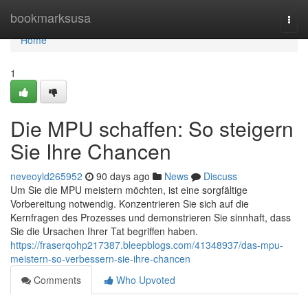
Home
bookmarksusa
Togg
navi
Home
1
Die MPU schaffen: So steigern
Sie Ihre Chancen
neveoyld265952
90 days ago
News
Discuss
Um Sie die MPU meistern möchten, ist eine sorgfältige
Vorbereitung notwendig. Konzentrieren Sie sich auf die
Kernfragen des Prozesses und demonstrieren Sie sinnhaft, dass
Sie die Ursachen Ihrer Tat begriffen haben.
https://fraserqohp217387.bleepblogs.com/41348937/das-mpu-
meistern-so-verbessern-sie-ihre-chancen
Comments
Who Upvoted