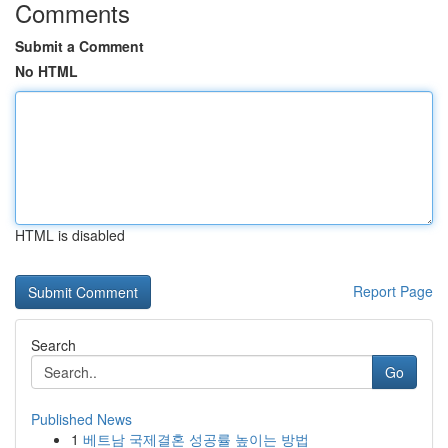
Comments
Submit a Comment
No HTML
HTML is disabled
Report Page
Search
Go
Published News
1
베트남 국제결혼 성공률 높이는 방법