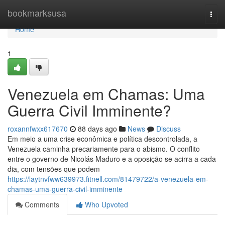
Home
bookmarksusa
Togg
navi
Home
1
Venezuela em Chamas: Uma
Guerra Civil Imminente?
roxannfwxx617670
88 days ago
News
Discuss
Em meio a uma crise econômica e política descontrolada, a
Venezuela caminha precariamente para o abismo. O conflito
entre o governo de Nicolás Maduro e a oposição se acirra a cada
dia, com tensões que podem
https://laytnvfww639973.fitnell.com/81479722/a-venezuela-em-
chamas-uma-guerra-civil-imminente
Comments
Who Upvoted