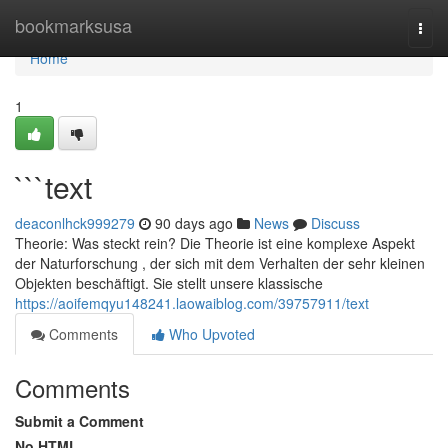
Home
bookmarksusa
Togg
navi
Home
1
```text
deaconlhck999279
90 days ago
News
Discuss
Theorie: Was steckt rein? Die Theorie ist eine komplexe Aspekt
der Naturforschung , der sich mit dem Verhalten der sehr kleinen
Objekten beschäftigt. Sie stellt unsere klassische
https://aoifemqyu148241.laowaiblog.com/39757911/text
Comments
Who Upvoted
Comments
Submit a Comment
No HTML