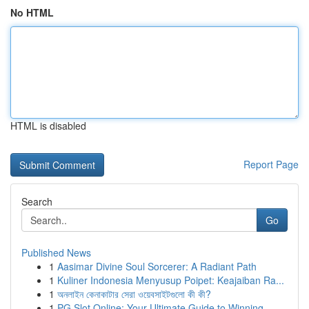
No HTML
HTML is disabled
Report Page
Search
Go
Published News
1
Aasimar Divine Soul Sorcerer: A Radiant Path
1
Kuliner Indonesia Menyusup Poipet: Keajaiban Ra...
1
অনলাইন কেনাকাটার সেরা ওয়েবসাইটগুলো কী কী?
1
PG Slot Online: Your Ultimate Guide to Winning