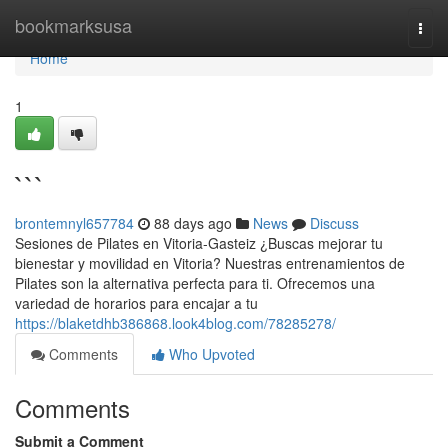
Home
bookmarksusa
Togg
navi
Home
1
```
brontemnyl657784
88 days ago
News
Discuss
Sesiones de Pilates en Vitoria-Gasteiz ¿Buscas mejorar tu
bienestar y movilidad en Vitoria? Nuestras entrenamientos de
Pilates son la alternativa perfecta para ti. Ofrecemos una
variedad de horarios para encajar a tu
https://blaketdhb386868.look4blog.com/78285278/
Comments
Who Upvoted
Comments
Submit a Comment